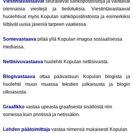
Viestintävastaavat
seurailevat sähköpostilistoja ja välittävät
olennaisia viestejä ja tiedotuksia. Viestintävastaavat
huolehtivat myös Kopulan sähköpostilistoista ja esimerkiksi
liittävät uusia jäseniä tarpeen vaatiessa.
Somevastaava
pitää yllä Kopulan imagoa sosiaalisessa
mediassa.
Nettisivuvastaava
huolehtii Kopulan nettisivuista.
Blogivastaava
ottaa päävastuun Kopulan blogista ja
huolehtii muun muassa tekstien julkaisusta ja blogin
ulkoasusta.
Graafikko
vastaa upeasta graafisesta sisällöstä niin
somessa kuin printissä ja netissäkin.
Lehden päätoimittaja
vastaa nimensä mukaisesti Kopulan