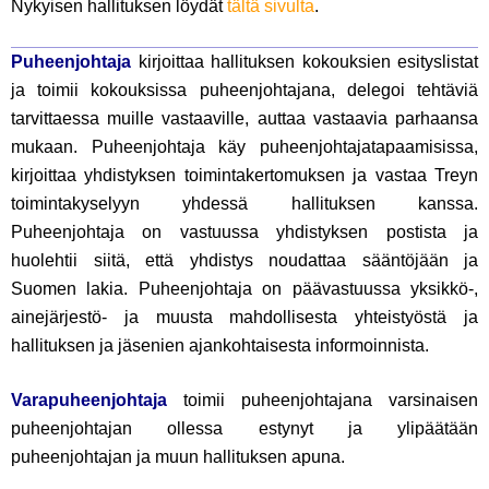
Nykyisen hallituksen löydät
tältä sivulta
.
Puheenjohtaja
kirjoittaa hallituksen kokouksien esityslistat
ja toimii kokouksissa puheenjohtajana, delegoi tehtäviä
tarvittaessa muille vastaaville, auttaa vastaavia parhaansa
mukaan. Puheenjohtaja käy puheenjohtajatapaamisissa,
kirjoittaa yhdistyksen toimintakertomuksen ja vastaa Treyn
toimintakyselyyn yhdessä hallituksen kanssa.
Puheenjohtaja on vastuussa yhdistyksen postista ja
huolehtii siitä, että yhdistys noudattaa sääntöjään ja
Suomen lakia. Puheenjohtaja on päävastuussa yksikkö-,
ainejärjestö- ja muusta mahdollisesta yhteistyöstä ja
hallituksen ja jäsenien ajankohtaisesta informoinnista.
Varapuheenjohtaja
toimii puheenjohtajana varsinaisen
puheenjohtajan ollessa estynyt ja ylipäätään
puheenjohtajan ja muun hallituksen apuna.