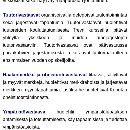
viikkokisat sekä Hay Day -naapuruston johtaminen.
Tuutorivastaavat
organisoivat ja delegoivat tuutoritoimintaa
sekä järjestävät tapahtumia. Tuutorivastaavat huolehtivat
tuutoreiden kouluttautumisesta Treyn kursseilla, pitävät
yhteyttä yksikköön ja muiden ainejärjestöjen
tuutorivastaaviin. Tuutorivastaavat ovat päävastuussa
päiväkahvien järjestämisestä ja keräävät tuutoripalautteen
ensimmäisen vuoden opiskelijoilta.
Haalarimerkki- ja oheistuotevastaavat
tilaavat, säilyttävät
ja myyvät merkkejä, huolehtivat merkkirahoista ja järjestävät
merkkien myyntitapahtumia. Lisäksi he huolehtivat Kopulan
oheistuotetoiminnasta.
Ympäristövastaava
huolehtii ympäristölupauksen
antamisesta ja toteuttamisesta, käy tapaamisissa ja tiedottaa
ympäristöasioista.