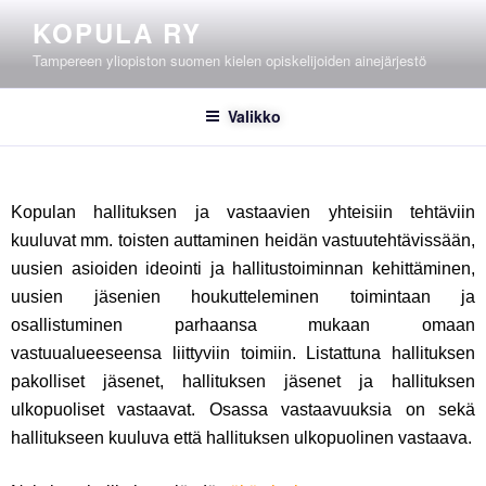
KOPULA RY
Tampereen yliopiston suomen kielen opiskelijoiden ainejärjestö
Valikko
Kopulan hallituksen ja vastaavien yhteisiin tehtäviin
kuuluvat mm. toisten auttaminen heidän vastuutehtävissään,
uusien asioiden ideointi ja hallitustoiminnan kehittäminen,
uusien jäsenien houkutteleminen toimintaan ja
osallistuminen parhaansa mukaan omaan
vastuualueeseensa liittyviin toimiin. Listattuna hallituksen
pakolliset jäsenet, hallituksen jäsenet ja hallituksen
ulkopuoliset vastaavat. Osassa vastaavuuksia on sekä
hallitukseen kuuluva että hallituksen ulkopuolinen vastaava.