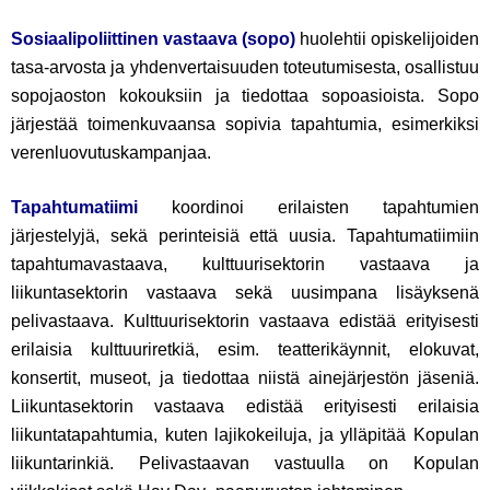
Sosiaalipoliittinen vastaava (sopo)
huolehtii opiskelijoiden
tasa-arvosta ja yhdenvertaisuuden toteutumisesta
, osallistuu
sopojaoston kokouksiin ja tiedottaa sopoasioista. Sopo
järjestää toimenkuvaansa sopivia tapahtumia, esimerkiksi
verenluovutuskampanjaa.
Tapahtumatiimi
koordinoi erilaisten tapahtumien
järjestelyjä, sekä perinteisiä että uusia. Tapahtumatiimiin
tapahtumavastaava, kulttuurisektorin vastaava ja
liikuntasektorin vastaava sekä uusimpana lisäyksenä
pelivastaava. Kulttuurisektorin vastaava edistää erityisesti
erilaisia kulttuuriretkiä, esim. teatterikäynnit, elokuvat,
konsertit, museot, ja tiedottaa niistä ainejärjestön jäseniä.
Liikuntasektorin vastaava edistää erityisesti erilaisia
liikuntatapahtumia, kuten lajikokeiluja, ja ylläpitää Kopulan
liikuntarinkiä. Pelivastaavan vastuulla on Kopulan