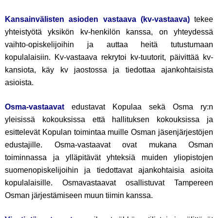
Kansainvälisten asioden vastaava (kv-vastaava)
tekee
yhteistyötä yksikön kv-henkilön kanssa, on yhteydessä
vaihto-opiskelijoihin ja auttaa heitä tutustumaan
kopulalaisiin. Kv-vastaava rekrytoi kv-tuutorit, päivittää kv-
kansiota, käy kv jaostossa ja tiedottaa ajankohtaisista
asioista.
Osma-vastaavat
edustavat Kopulaa sekä Osma ry:n
yleisissä kokouksissa että hallituksen kokouksissa ja
esittelevät Kopulan toimintaa muille Osman jäsenjärjestöjen
edustajille. Osma-vastaavat ovat mukana Osman
toiminnassa ja ylläpitävät yhteksiä muiden yliopistojen
suomenopiskelijoihin ja tiedottavat ajankohtaisia asioita
kopulalaisille. Osmavastaavat osallistuvat Tampereen
Osman järjestämiseen muun tiimin kanssa.