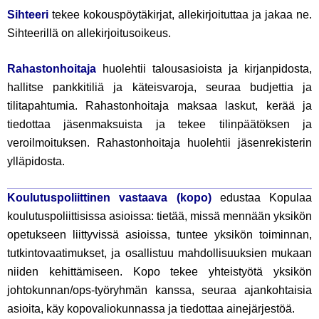
Sihteeri
tekee kokouspöytäkirjat, allekirjoituttaa ja jakaa ne.
Sihteerillä on allekirjoitusoikeus.
Rahastonhoitaja
huolehtii talousasioista ja kirjanpidosta,
hallitse pankkitiliä ja käteisvaroja, seuraa budjettia ja
tilitapahtumia. Rahastonhoitaja maksaa laskut, kerää ja
tiedottaa jäsenmaksuista ja tekee tilinpäätöksen ja
veroilmoituksen. Rahastonhoitaja huolehtii jäsenrekisterin
ylläpidosta.
Koulutuspoliittinen vastaava
(kopo)
edustaa Kopulaa
koulutuspoliittisissa asioissa: tietää, missä mennään yksikön
opetukseen liittyvissä asioissa, tuntee yksikön toiminnan,
tutkintovaatimukset, ja osallistuu mahdollisuuksien mukaan
niiden kehittämiseen. Kopo tekee yhteistyötä yksikön
johtokunnan/ops-työryhmän kanssa, seuraa ajankohtaisia
asioita, käy kopovaliokunnassa ja tiedottaa ainejärjestöä.