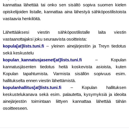
kannattaa lähettää tai onko sen sisältö sopiva suomen kielen
opiskelijoiden listalle, kannattaa aina lähestyä sähköpostilistoista
vastaavia henkilöitä.
Lähettääksesi viestin sähköpostilistalle laita viestin
vastaanottajaksi joku seuraavista osoitteista:
kopula[at]lists.tuni.fi
– yleinen ainejärjestön ja Treyn tiedotus
sekä keskustelu
kopulan_kannatusjasenet[at]lists.tuni.fi
– Kopulan
kannatusjäsenten tiedotus heitä koskevista asioista, kuten
Kopulan tapahtumista. Varmista sisällön sopivuus esim.
hallitukselta ennen viestin lähettämistä.
kopulanhallitus[at]lists.tuni.fi
– Kopulan hallituksen
keskustelukanava sekä esim. palautetta, kysymyksiä ja ideoita
ainejärjestön toimintaan liittyen kannattaa lähettää tähän
osoitteeseen.