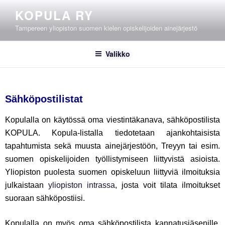
KOPULA RY
Tampereen yliopiston suomen kielen opiskelijoiden ainejärjestö
Valikko
Sähköpostilistat
Kopulalla on käytössä oma viestintäkanava, sähköpostilista
KOPULA. Kopula-listalla tiedotetaan ajankohtaisista
tapahtumista sekä muusta ainejärjestöön, Treyyn tai esim.
suomen opiskelijoiden työllistymiseen liittyvistä asioista.
Yliopiston puolesta suomen opiskeluun liittyviä ilmoituksia
julkaistaan
yliopiston intrassa
, josta voit tilata ilmoitukset
suoraan sähköpostiisi.
Kopulalla on myös oma sähköpostilista kannatusjäsenille.