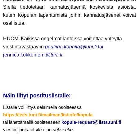
Siellä tiedotetaan kannatusjäseniä koskevista asioista,
kuten Kopulan tapahtumista joihin kannatusjäsenet voivat
osallistua.
HUOM! Kaikissa ongelmatilanteissa voit ottaa yhteyttä
viestintävastaaviin
pauliina.konnila@tuni.fi
tai
jennica.kokkoniemi
@tuni.fi.
Näin liityt postituslistalle:
Listalle voi liittyä selaimella osoitteessa
https://lists.tuni.fi/mailman/listinfo/kopula
tai lähettämällä osoitteeseen
kopula-request@lists.tuni.fi
viestin, jonka otsikko on
subscribe
.