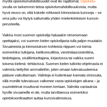
myötä opiskelumahdollisuudet ovat liki rajattomat.
Opiskelu
-
sivulla on tarkemmin tietoa opiskelumahdollisuuksista, mutta
hyvä neuvo on, että kokeile rohkeasti kiinnostavia kursseja – se
oma juttu voi löytyä sattumalta yhden mielenkiintoisen kurssin
perusteella.
Vaikka moni suomen opiskelija haluaakin nimenomaan
opettajaksi, voi suomen kielen opiskelijasta tulla paljon muutakin.
Sivuaineista ja kiinnostuksen kohteista riippuen voi toimia
esimerkiksi tutkijana, kielikonsulttina, viestintäassistenttina,
tiedottajana, sisällöntuottajana, kirjastossa tai vaikka suomi
toisena kielenä -tehtävissä. Suomen kielen tutkinto-ohjelmasta ei
valmistu tiettyihin ammatteihin, joten omaan tulevaisuuteensa
pääsee vaikuttamaan. Valintoja ei kuitenkaan kannata stressata,
sillä monille tulevaisuus valkenee vasta opiskelujen aikana – ja
suunnitelmat muuttuvat moneen kertaan. Valmiita vastauksia
hyville sivuaineille ei ole, mutta tarvittaessa esimerkiksi
opintokoordinaattori auttaa kurssivalinnoissa.