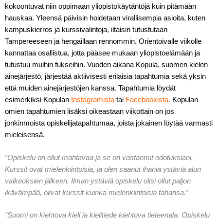
kokoontuvat niin oppimaan yliopistokäytäntöjä kuin pitämään
hauskaa. Yleensä päivisin hoidetaan virallisempia asioita, kuten
kampuskierros ja kurssivalintoja, iltaisin tutustutaan
Tampereeseen ja hengaillaan rennommin. Orientoivalle viikolle
kannattaa osallistua, jotta pääsee mukaan yliopistoelämään ja
tutustuu muihin fukseihin. Vuoden aikana Kopula, suomen kielen
ainejärjestö, järjestää aktiivisesti erilaisia tapahtumia sekä yksin
että muiden ainejärjestöjen kanssa. Tapahtumia löydät
esimerkiksi Kopulan
Instagramista
tai
Facebookista
.
Kopulan
omien tapahtumien lisäksi oikeastaan viikottain on jos
jonkinmoista opiskelijatapahtumaa, joista jokainen löytää varmasti
mieleisensä.
”Opiskelu on ollut mahtavaa ja se on vastannut odotuksiani.
Kurssit ovat mielenkiintoisia, ja olen saanut ihania ystäviä alun
vaikeuksien jälkeen. Ilman ystäviä opiskelu olisi ollut paljon
ikävämpää, olivat kurssit kuinka mielenkiintoisia tahansa.”
”Suomi on kiehtova kieli ja kielitiede kiehtova tieteenala. Opiskelu