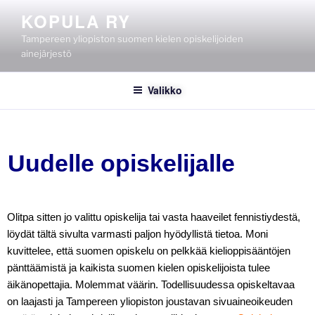
KOPULA RY
Tampereen yliopiston suomen kielen opiskelijoiden
ainejärjestö
Valikko
Uudelle opiskelijalle
Olitpa sitten jo valittu opiskelija tai vasta haaveilet fennistiydestä,
löydät tältä sivulta varmasti paljon hyödyllistä tietoa. Moni
kuvittelee, että suomen opiskelu on pelkkää kielioppisääntöjen
pänttäämistä ja kaikista suomen kielen opiskelijoista tulee
äikänopettajia. Molemmat väärin. Todellisuudessa opiskeltavaa
on laajasti ja Tampereen yliopiston joustavan sivuaineoikeuden