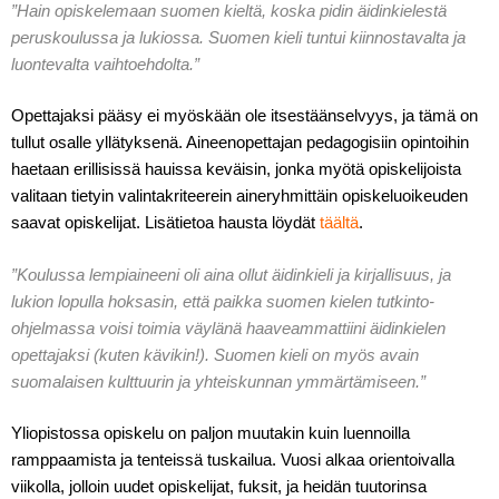
”Hain opiskelemaan suomen kieltä, koska pidin äidinkielestä
peruskoulussa ja lukiossa. Suomen kieli tuntui kiinnostavalta ja
luontevalta vaihtoehdolta.”
Opettajaksi pääsy ei myöskään ole itsestäänselvyys, ja tämä on
tullut osalle yllätyksenä. Aineenopettajan pedagogisiin opintoihin
haetaan erillisissä hauissa keväisin, jonka myötä opiskelijoista
valitaan tietyin valintakriteerein aineryhmittäin opiskeluoikeuden
saavat opiskelijat. Lisätietoa hausta löydät
täältä
.
”Koulussa lempiaineeni oli aina ollut äidinkieli ja kirjallisuus, ja
lukion lopulla hoksasin, että paikka suomen kielen tutkinto-
ohjelmassa voisi toimia väylänä haaveammattiini äidinkielen
opettajaksi (kuten kävikin!). Suomen kieli on myös avain
suomalaisen kulttuurin ja yhteiskunnan ymmärtämiseen.”
Yliopistossa opiskelu on paljon muutakin kuin luennoilla
ramppaamista ja tenteissä tuskailua. Vuosi alkaa orientoivalla
viikolla, jolloin uudet opiskelijat, fuksit, ja heidän tuutorinsa